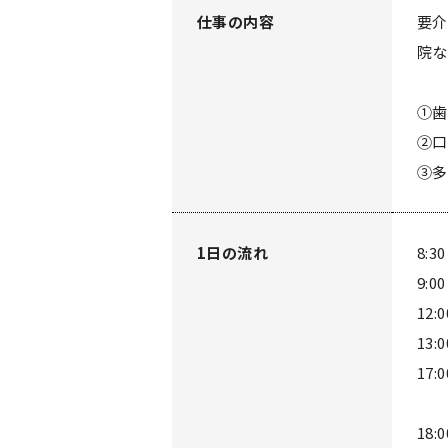
仕事の内容
要介
院な
①歯
②口
③多
1日の流れ
8:
9:
12
13
17
医
18