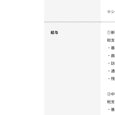
※シ
給与
①
総支
・基
・歯
・訪
・通
・残
②
総支
・基