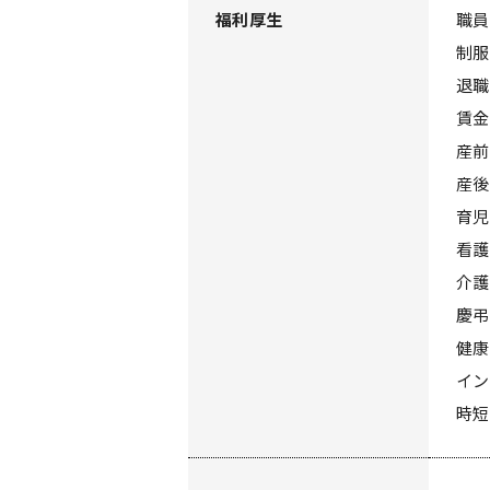
福利厚生
職員
制服
退職
賃金
産前
産後
育児
看護
介護
慶弔
健康
イン
時短