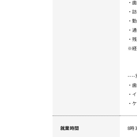
・歯
・訪
・勤
・通
・残
※
--
・歯
・イ
・ケ
就業時間
8時