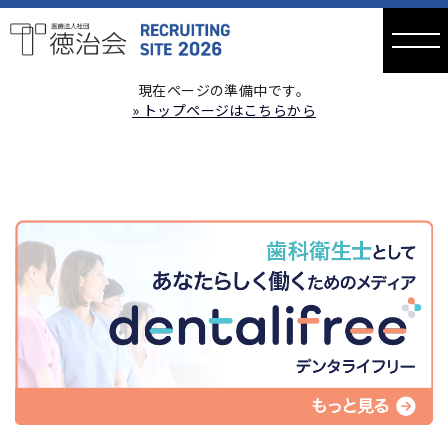
NOW PRINTNG....
医療法人社団徳
現在ページの準備中です。
治会 リクルー
» トップページはこちらから
トサイト