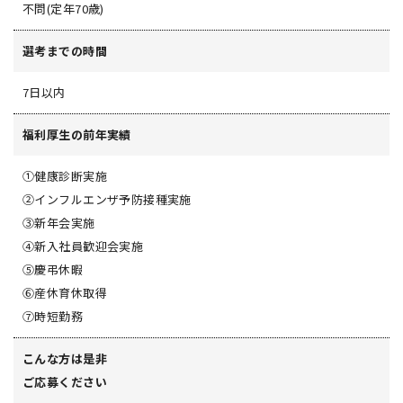
不問(定年70歳)
選考までの時間
7日以内
福利厚生の前年実績
①健康診断実施
②インフルエンザ予防接種実施
③新年会実施
➃新入社員歓迎会実施
⑤慶弔休暇
⑥産休育休取得
⑦時短勤務
こんな方は是非
ご応募ください