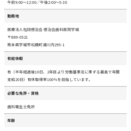
午前9:00〜12:00／午後2:00〜5:30
勤務地
医療法人社団徳治会 徳治会歯科医院宇城
〒869-0521
熊本県宇城市松橋町浦川内295-1
有給休暇
有（半年経過後10日、2年目より労働基準法に準ずる最長で年間
支給20日）有休取得率100％を目指しています。
必要な免許・資格
歯科衛生士免許
年齢